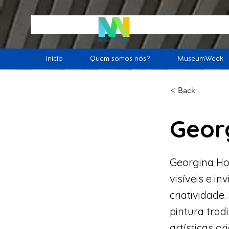
Início
Quem somos nós?
MuseumWeek
< Back
Geor
Georgina Hoo
visíveis e in
criatividade
pintura trad
artísticas o