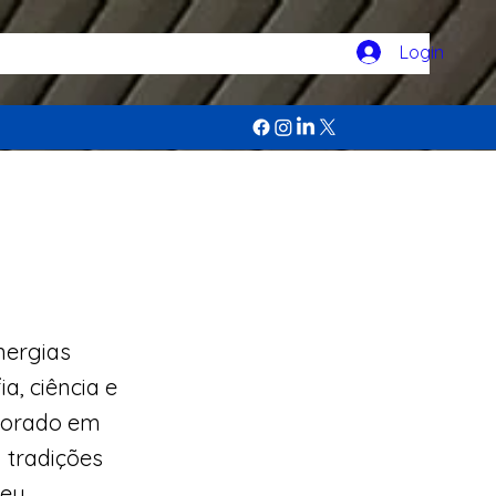
Login
nergias
ia, ciência e
utorado em
 tradições
seu