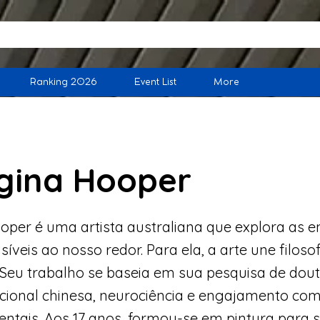
Ranking 2026
Event List
More
gina Hooper
per é uma artista australiana que explora as e
visíveis ao nosso redor. Para ela, a arte une filosof
. Seu trabalho se baseia em sua pesquisa de do
icional chinesa, neurociência e engajamento com
rientais. Aos 17 anos, formou-se em pintura para 