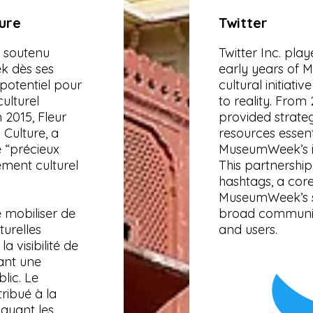
ture
Twitter
a soutenu
Twitter Inc. play
k dès ses
early years of 
potentiel pour
cultural initiati
ulturel
to reality. From 
n 2015, Fleur
provided strateg
a Culture, a
resources essent
 “précieux
MuseumWeek’s i
ement culturel
This partnershi
hashtags, a cor
MuseumWeek’s st
 mobiliser de
broad community 
turelles
and users.
a visibilité de
ant une
lic. Le
ribué à la
elayant les