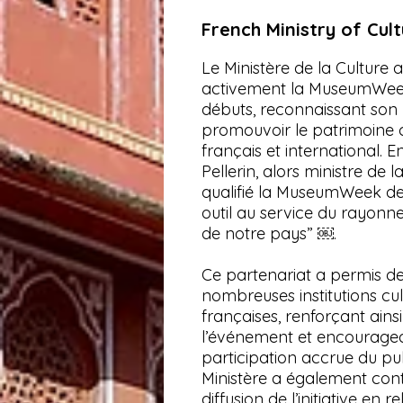
French Ministry of Cul
Le Ministère de la Culture 
activement la MuseumWee
débuts, reconnaissant son 
promouvoir le patrimoine c
français et international. E
Pellerin, alors ministre de l
qualifié la MuseumWeek de
outil au service du rayonn
de notre pays” ￼.
Ce partenariat a permis de
nombreuses institutions cul
françaises, renforçant ainsi l
l’événement et encourage
participation accrue du pub
Ministère a également cont
diffusion de l’initiative en r