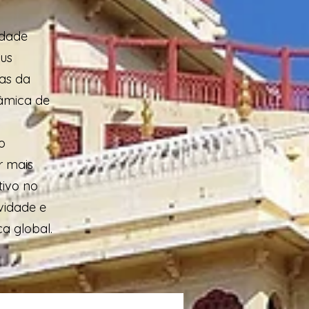
idade
eus
tas da
nâmica de
o
r mais
tivo no
vidade e
ça global.