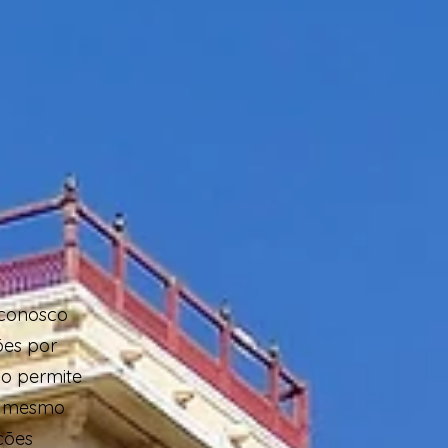
 conosco
ões por
ão permite
o mesmo
ções