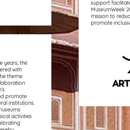
support facilita
MuseumWeek 2021
mission to reduc
promote inclusivi
ee years, the
ered with
the theme
laboration
’s
and promote
al institutions.
 museums
cal activities
lebrating
hereby