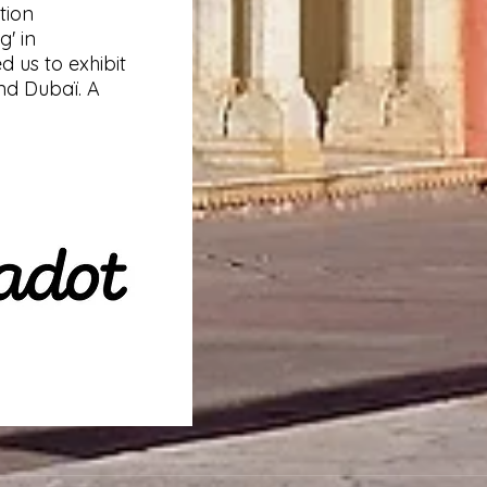
tion
g' in
us to exhibit
and Dubaï. A