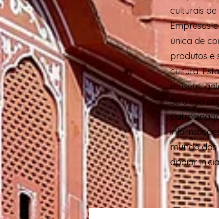
culturais d
Empresas e
única de co
produtos e 
cultura. Es
museus, gal
Se a sua or
patrocinado
informações
mundo das a
apoiar inici