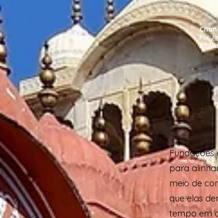
Chand
Por
Ja
Atribu
Fundações e
para alinha
meio de con
que elas d
tempo em qu