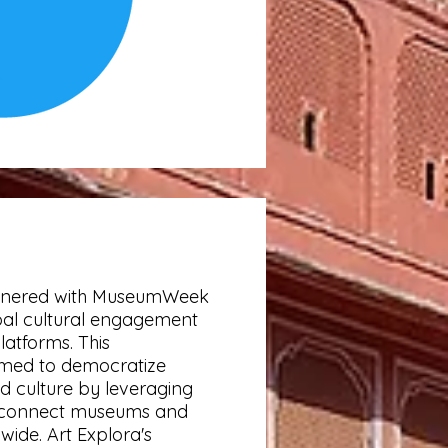
rtnered with MuseumWeek
al cultural engagement
latforms. This
imed to democratize
d culture by leveraging
o connect museums and
wide. Art Explora's