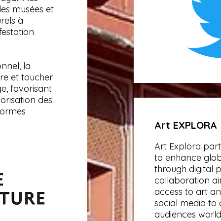
 les musées et
rels à
festation
onnel, la
e et toucher
ge, favorisant
lorisation des
eformes
Art EXPLORA
Art Explora pa
to enhance glob
through digital p
collaboration a
access to art an
social media t
audiences world