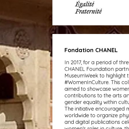
Fondation CHANEL
In 2017, for a period of thr
CHANEL Foundation partn
MuseumWeek to highlight 
#WomenInCulture. This col
aimed to showcase women
contributions to the arts 
gender equality within cultur
The initiative encouraged
worldwide to organize physi
and digital publications ce
women’s roles in culture, t