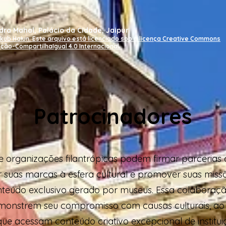
ra Mahal, Palácio da Cidade, Jaipur
kub Hałun. Este arquivo está licenciado sob a licença Creative Commons
ição-CompartilhaIgual 4.0 Internacional.
Patrocinadores
 organizações filantrópicas podem firmar parcerias
r suas marcas à esfera cultural e promover suas miss
teúdo exclusivo gerado por museus. Essa colaboraç
emonstrem seu compromisso com causas culturais, a
e acessam conteúdo criativo excepcional de institui