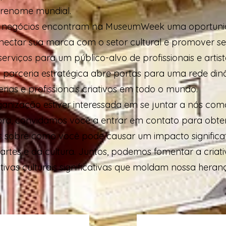
e renome mundial.
 negócios encontram na MuseumWeek uma oportun
nectar sua marca com o setor cultural e promover s
serviços para um público-alvo de profissionais e artis
ta parceria estratégica abre portas para uma rede di
erias e profissionais criativos em todo o mundo.
ganização estiver interessada em se juntar a nós com
ra, convidamos você a entrar em contato para obte
 sobre como você pode causar um impacto significa
rtes e da cultura. Juntos, podemos fomentar a criati
ativas culturais significativas que moldam nossa heran