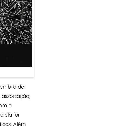
vembro de
 associação,
com a
 ela foi
icas. Além