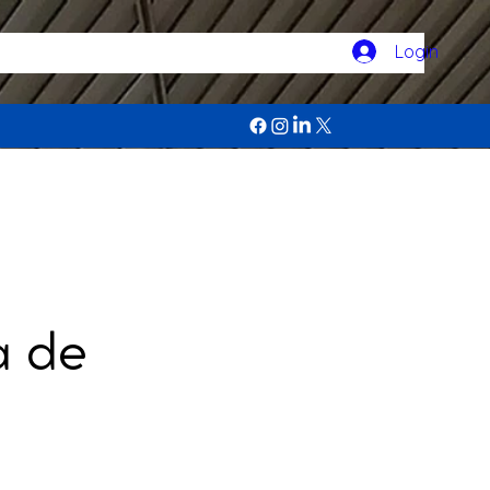
Login
a de
2