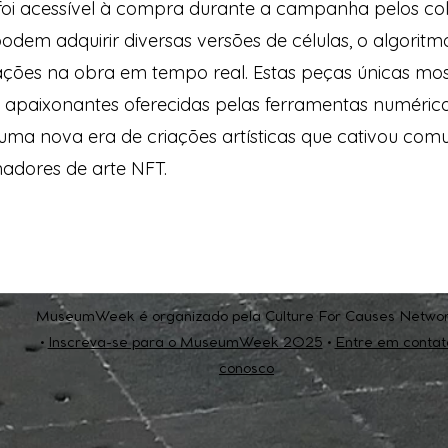
 foi acessível à compra durante a campanha pelos co
odem adquirir diversas versões de células, o algoritm
ações na obra em tempo real. Estas peças únicas mo
s apaixonantes oferecidas pelas ferramentas numérica
uma nova era de criações artísticas que cativou com
madores de arte NFT.
MuseumWeek é organizado pela Culture For Causes Netwo
•
Inscreva-se para o MuseumWeek 2025
•
Entre em contat
conosco