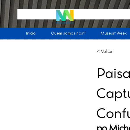
Início
Quem somos nós?
MuseumWeek
< Voltar
Pais
Captu
Conf
po
Mich