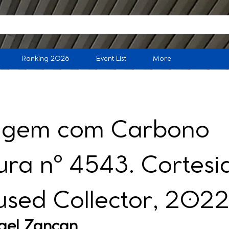
Ranking 2026
Event List
More
agem com Carbono
ra nº 4543. Cortesi
used Collector, 202
ael Zancan