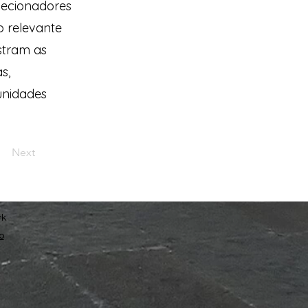
lecionadores
o relevante
stram as
s,
unidades
Next
rk
o