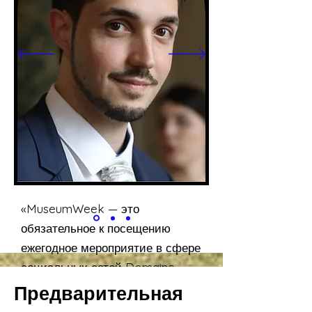
«MuseumWeek — это
обязательное к посещению
ежегодное мероприятие в сфере
социальных сетей Domaine
national de Chambord.
Предварительная
Интерактивные, веселые и