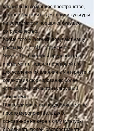
специально созданное пространство,
которое знакомит с деятелями культуры
по всему миру и поощряет будущее
сотрудничество.
Кроме того, участники получают нашу
рассылку Digital Engagement
Newsletter, в которой предлагаются
инструменты, идеи и передовой опыт
для усиления их влияния в Интернете и
содействия формированию более
устойчивой и открытой культурной
экосистемы.
Присоединяясь, вы поддерживаете не
просто мероприятие, а дело,
основанное на вере в силу культуры
объединять людей, распространять