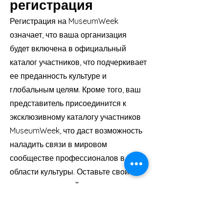
регистрация
глобальные, команды с
Регистрация на MuseumWeek
удовольствием обмениваются
означает, что ваша организация
мнениями с интернет-
будет включена в официальный
пользователями со всего мира
каталог участников, что подчеркивает
на неожиданные темы в области
ее преданность культуре и
культуры».
глобальным целям. Кроме того, ваш
представитель присоединится к
Александр Лебуте, общественный
эксклюзивному каталогу участников
менеджер, Шато де Шамбор,
MuseumWeek, что даст возможность
Франция
наладить связи в мировом
сообществе профессионалов в
области культуры. Оставьте свой
адрес электронной почты для
предварительной регистрации и
получите уведомление об открытии