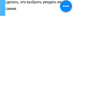
сделать, это выбрать увидеть ее
самим.
Previous
Next
Организатором MuseumWeek является
сеть Culture For Causes Network. •
Зарегистрируйтесь на MuseumWeek
2025.
•
Свяжитесь с нами.
Support us