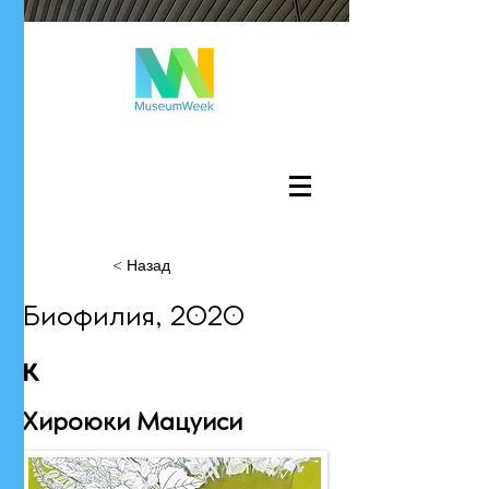
Войти
< Назад
Биофилия, 2020
к
Хироюки Мацуиси