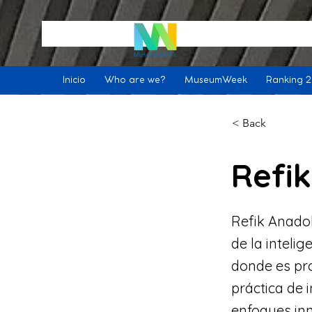
Inicio
Who are we?
MuseumWeek
Ranking 
< Back
Refi
Refik Anadol
de la intelig
donde es pro
práctica de 
enfoques inn