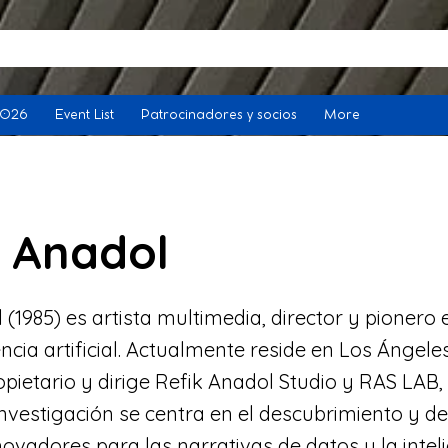
2026
Event List
Patrocinadores y socios
More
k Anadol
 (1985) es artista multimedia, director y pionero e
encia artificial. Actualmente reside en Los Ángeles
pietario y dirige Refik Anadol Studio y RAS LAB,
investigación se centra en el descubrimiento y de
ovadores para las narrativas de datos y la intel