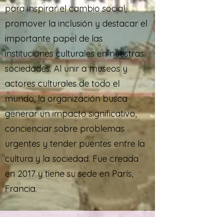
para inspirar el cambio social,
promover la inclusión y destacar el
importante papel de las
instituciones culturales en nuestras
sociedades. Al unir a museos y
actores culturales de todo el
mundo, la organización busca
generar un impacto significativo,
concienciar sobre problemas
urgentes y tender puentes entre la
cultura y la sociedad. Fue creada
en 2017 y tiene su sede en París,
Francia.