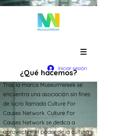
Iniciar sesión
¿Qué hacemos?
Tras la marca MuseumWeek se
encuentra una asociación sin fines
de lucro llamada Culture For
Causes Network. Culture For
Causes Network se dedica a
aprovechar el poder de la cultura