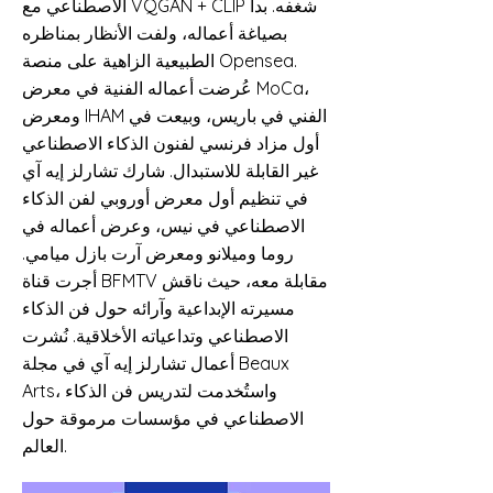
الاصطناعي مع VQGAN + CLIP شغفه. بدأ
بصياغة أعماله، ولفت الأنظار بمناظره
الطبيعية الزاهية على منصة Opensea.
عُرضت أعماله الفنية في معرض MoCa،
ومعرض IHAM الفني في باريس، وبيعت في
أول مزاد فرنسي لفنون الذكاء الاصطناعي
غير القابلة للاستبدال. شارك تشارلز إيه آي
في تنظيم أول معرض أوروبي لفن الذكاء
الاصطناعي في نيس، وعرض أعماله في
روما وميلانو ومعرض آرت بازل ميامي.
أجرت قناة BFMTV مقابلة معه، حيث ناقش
مسيرته الإبداعية وآرائه حول فن الذكاء
الاصطناعي وتداعياته الأخلاقية. نُشرت
أعمال تشارلز إيه آي في مجلة Beaux
Arts، واستُخدمت لتدريس فن الذكاء
الاصطناعي في مؤسسات مرموقة حول
العالم.