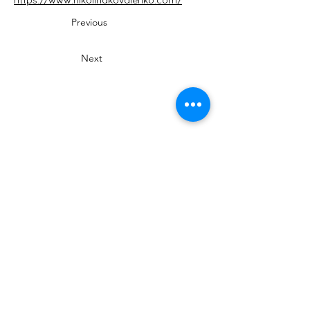
https://www.nikolinakovalenko.com/
Previous
Next
MuseumWeek è organizzato da Culture