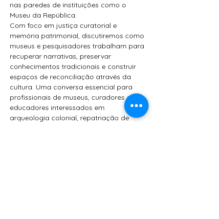
nas paredes de instituições como o 
Museu da República.
Com foco em justiça curatorial e 
memória patrimonial, discutiremos como 
museus e pesquisadores trabalham para 
recuperar narrativas, preservar 
conhecimentos tradicionais e construir 
espaços de reconciliação através da 
cultura. Uma conversa essencial para 
profissionais de museus, curadores e 
educadores interessados em 
arqueologia colonial, repatriação de 
acervos e musealização do sagrado.
Participantes:
Vinícius Zacarias
 — Professor de 
Museologia (UNIRIO), especialista 
em patrimônio negro e performance 
afro-americana
Marco Antonio Teobaldo
 — 
Museólogo e curador, fundador da 