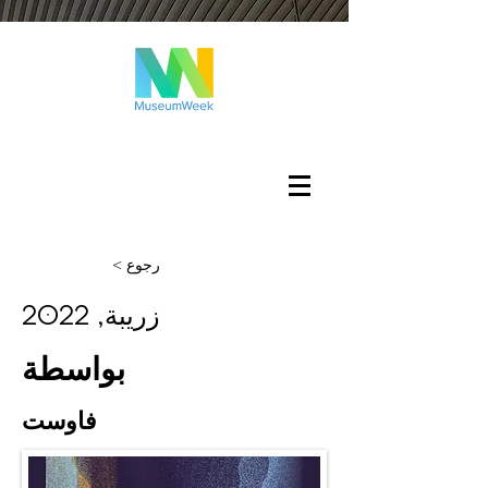
تسجيل الدخول
< رجوع
زريبة, 2022
بواسطة
فاوست