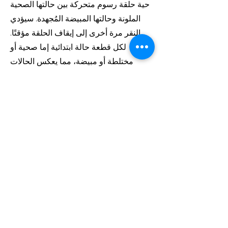
حية حلقة رسوم متحركة بين حالتها الصحية
الملونة وحالتها المبيضة المُجهدة. سيؤدي
النقر مرة أخرى إلى إيقاف الحلقة مؤقتًا.
لكل قطعة حالة ابتدائية إما صحية أو
مختلطة أو مبيضة، مما يعكس الحالات
المختلفة للشعاب المرجانية حول العالم. كما
يتعافى المرجان من التبييض إذا انخفضت
درجات الحرارة وعادت الظروف إلى
طبيعتها، فإن المرجان يتنقل بين هاتين
الحالتين، تذكيرًا بمسؤوليتنا في العمل على
إصلاح الضرر.
يمكن عرض المرجان في لوحة ثلاثية
لتسليط الضوء على تغير حالته. يمكن عرضه
كعمل فني حيّ متواصل، أو كقطعة تفاعلية
واحدة. عند النظر إليه عن قرب، يمكنك رؤية