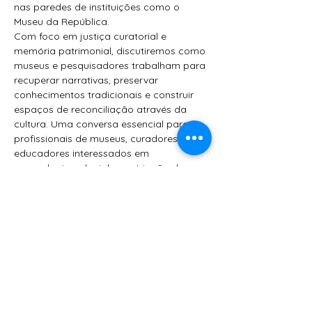
nas paredes de instituições como o 
Museu da República.
Com foco em justiça curatorial e 
memória patrimonial, discutiremos como 
museus e pesquisadores trabalham para 
recuperar narrativas, preservar 
conhecimentos tradicionais e construir 
espaços de reconciliação através da 
cultura. Uma conversa essencial para 
profissionais de museus, curadores e 
educadores interessados em 
arqueologia colonial, repatriação de 
acervos e musealização do sagrado.
Participantes:
Vinícius Zacarias
 — Professor de 
Museologia (UNIRIO), especialista 
em patrimônio negro e performance 
afro-americana
Marco Antonio Teobaldo
 — 
Museólogo e curador, fundador da 