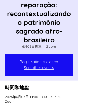
reparação:
recontextualizando
o patrimônio
sagrado afro-
brasileiro
6月03日周三
  |  
Zoom
Registration is closed
See other events
時間和地點
2026年6月03日 14:00 – GMT-3 14:40
Zoom