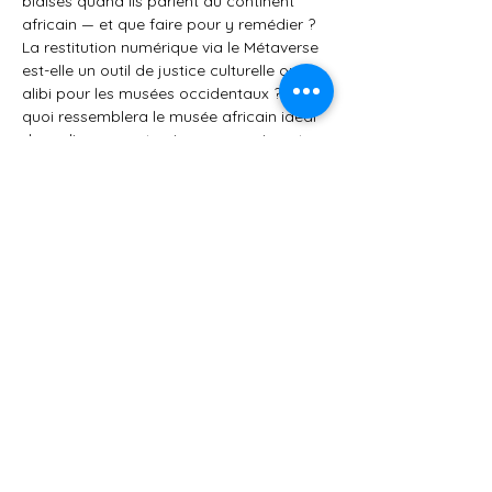
biaisés quand ils parlent du continent 
africain — et que faire pour y remédier ? 
La restitution numérique via le Métaverse 
est-elle un outil de justice culturelle ou un 
alibi pour les musées occidentaux ? Et à 
quoi ressemblera le musée africain idéal 
dans dix ans — et qui en sera vraiment 
l'architecte ?
Un webinaire ouvert, en français, à 
destination des professionnels des 
musées, des industries créatives, du 
patrimoine numérique et…
顯示更多
此活動設有群組，歡迎在報名參加活動後加
入。
分享此活動