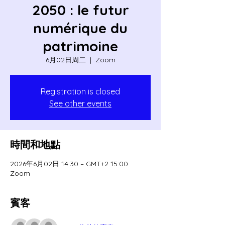
2050 : le futur
numérique du
patrimoine
6月02日周二
  |  
Zoom
Registration is closed
See other events
時間和地點
2026年6月02日 14:30 – GMT+2 15:00
Zoom
賓客