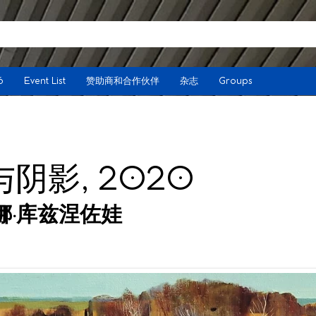
6
Event List
赞助商和合作伙伴
杂志
Groups
阴影, 2020
娜·库兹涅佐娃