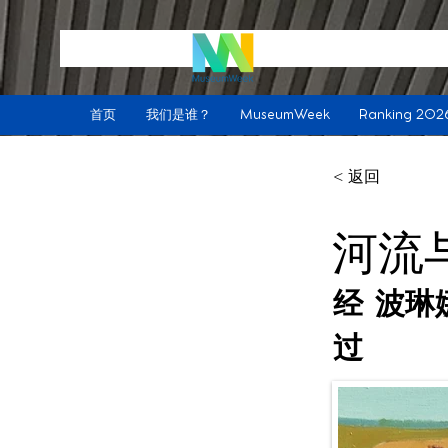
首页
我们是谁？
MuseumWeek
Ranking 202
< 返回
河流与
经
波琳
过