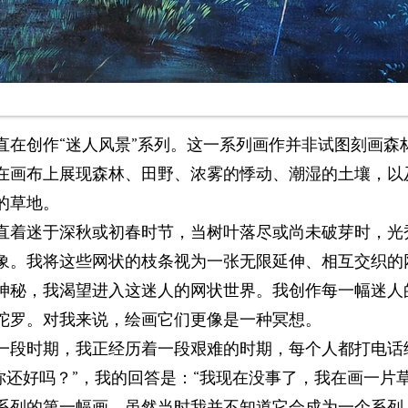
直在创作“迷人风景”系列。这一系列画作并非试图刻画森
在画布上展现森林、田野、浓雾的悸动、潮湿的土壤，以
的草地。
直着迷于深秋或初春时节，当树叶落尽或尚未破芽时，光
象。我将这些网状的枝条视为一张无限延伸、相互交织的
神秘，我渴望进入这迷人的网状世界。我创作每一幅迷人
陀罗。对我来说，绘画它们更像是一种冥想。
一段时期，我正经历着一段艰难的时期，每个人都打电话
你还好吗？”，我的回答是：“我现在没事了，我在画一片草
系列的第一幅画，虽然当时我并不知道它会成为一个系列