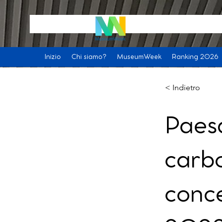
Inizio
Chi siamo?
MuseumWeek
Ranking 2026
< Indietro
Paesa
carbo
conce