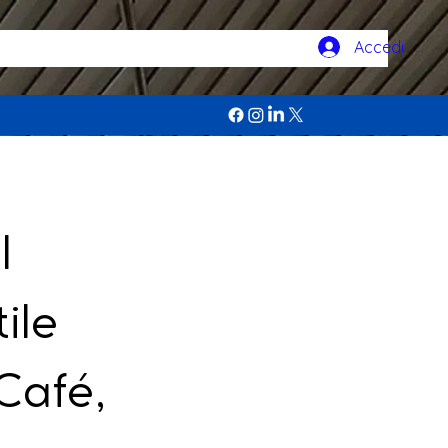
Accedi
l
ile
Café,