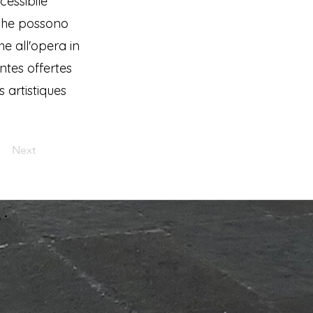
essibile
 che possono
he all'opera in
ntes offertes
 artistiques
Next
 •