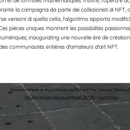
 et de formules mathématiques. Inoltre, l'opera è acc
durante la campagna da parte dei collezionisti di NFT,
rse versioni di quella cella, l'algoritmo apporta modific
Ces pièces uniques montrent les possibilités passionna
 numériques, inaugurating une nouvelle ère de créations
 des communautés entières d'amateurs d'art NFT.
MuseumWeek è organizzato da Culture For Causes Network
Registrati per MuseumWeek 2025
•
Contattaci
Support us