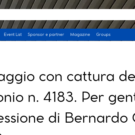
Event List
Sponsor e partner
Magazine
Groups
ggio con cattura de
nio n. 4183. Per gent
ssione di Bernardo 