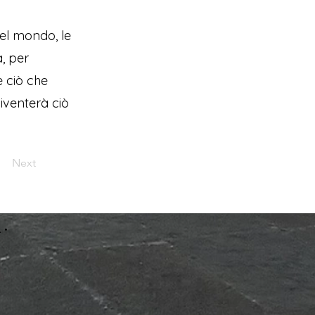
el mondo, le
a, per
e ciò che
iventerà ciò
Next
 •