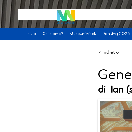
Inizio
Chi siamo?
MuseumWeek
Ranking 2026
< Indietro
Gene
di
Ian 