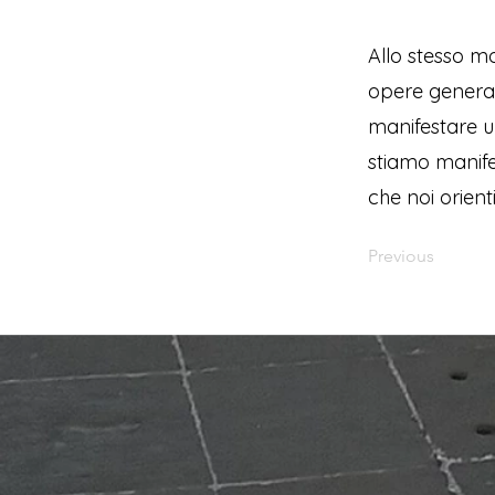
Allo stesso m
opere generati
manifestare u
stiamo manife
che noi orient
Previous