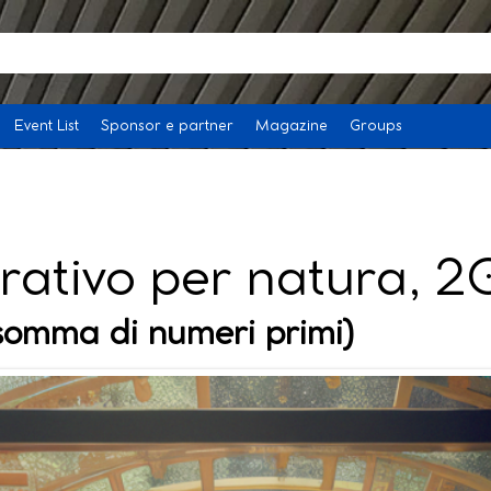
Event List
Sponsor e partner
Magazine
Groups
rativo per natura, 
(somma di numeri primi)