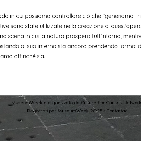
odo in cui possiamo controllare ciò che "generiamo" n
ve sono state utilizzate nella creazione di quest'oper
na scena in cui la natura prospera tutt'intorno, mentr
stando al suo interno sta ancora prendendo forma: d
iamo affinché sia.
MuseumWeek è organizzato da Culture For Causes Network
Registrati per MuseumWeek 2025
•
Contattaci
Support us